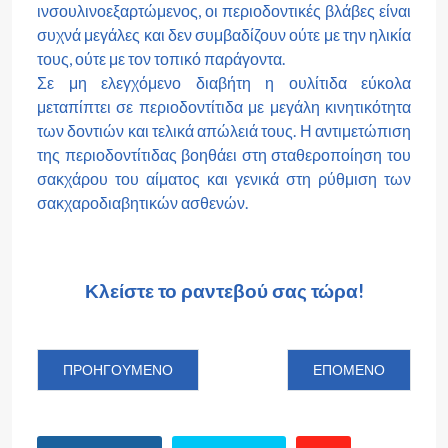
ινσουλινοεξαρτώμενος, οι περιοδοντικές βλάβες είναι
συχνά μεγάλες και δεν συμβαδίζουν ούτε με την ηλικία
τους, ούτε με τον τοπικό παράγοντα.
Σε μη ελεγχόμενο διαβήτη η ουλίτιδα εύκολα
μεταπίπτει σε περιοδοντίτιδα με μεγάλη κινητικότητα
των δοντιών και τελικά απώλειά τους.
Η αντιμετώπιση
της περιοδοντίτιδας βοηθάει στη σταθεροποίηση του
σακχάρου του αίματος και γενικά στη ρύθμιση των
σακχαροδιαβητικών ασθενών.
Κλείστε το ραντεβού σας τώρα!
ΠΡΟΗΓΟΎΜΕΝΟ ΆΡΘΡΟ: ΣΥΣΧΕΤΙΣΜΟΣ ΠΕΡΙΟΔΟΝΤΙΚΗΣ
ΕΠΌΜΕΝΟ ΆΡΘΡΟ: Π
ΠΡΟΗΓΟΎΜΕΝΟ
ΕΠΌΜΕΝΟ